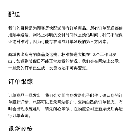
理
配送
我们的目标是为顾客尽快配送所有订单商品。所有订单配送都使
品
鞋
光
彩
镜
真
联
用顺丰速运。网站上标明的交付时间只是预估时间，我们不能保
证绝对准时，因为可能存在造成订单延误的第三方因素。
牌
265
底
面
皮
面
皮
合
商城售出所有的商品免运费。标准快递大概在1-3个工作日发
故
道
尊
护
皮
护
鞋
腰
礼
出，如遇到节假日不能正常发货的情况，我们会在网站上公示。
事
独
享
理
清
理
蜡
带
盒
一旦您的订单已生成，发货地址不可再变更。
立
服
液
洁
霜
订单跟踪
工
务
液
1925
订单商品一旦发出，我们会立即向您发送电子邮件，确认您的订
单跟踪详情。您还可以登录网站帐户，查询自己的订单状态。有
序
时会出现系统延时，请先耐心等候，在物流公司更新系统后再进
合
尊
售
行订单查询。
作
享
后
退货政策