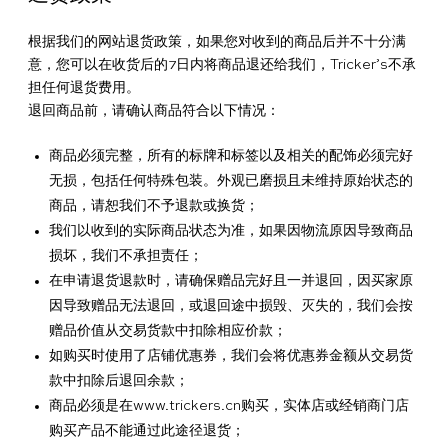
伙
定
服
根据我们的网站退货政策，如果您对收到的商品后并不十分满
伴
意，您可以在收货后的7日内将商品退还给我们，Tricker’s不承
制
务
担任何退货费用。
退回商品前，请确认商品符合以下情况：
Tricker’s
零
西
商品必须完整，所有的标牌和标签以及相关的配饰必须完好
鞋
日
售
装
无损，包括任何特殊包装。外观已磨损且未维持原始状态的
商品，请恕我们不予退款或换货；
履
志
商
定
我们以收到的实际商品状态为准，如果因物流原因导致商品
在
损坏，我们不承担责任；
世
制
在申请退货退款时，请确保赠品完好且一并退回，因买家原
哪
配
界
店
因导致赠品无法退回，或退回途中损毁、灭失的，我们会按
里
送
鞋
赠品价值从交易货款中扣除相应价款；
可
与
码
常
如购买时使用了店铺优惠券，我们会将优惠券金额从交易货
以
退
指
见
条
款中扣除后退回余款；
商品必须是在www.trickers.cn购买，实体店或经销商门店
找
货
南
问
款
隐
购买产品不能通过此途径退货；
到
题
和
私