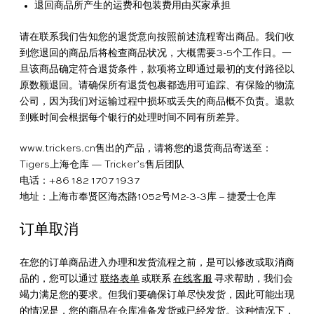
退回商品所产生的运费和包装费用由买家承担
Tricker’s
解
条
声
简
请在联系我们告知您的退货意向按照前述流程寄出商品。我们收
答
件
明
体
繁
到您退回的商品后将检查商品状况，大概需要3-5个工作日。一
中
體
English
旦该商品确定符合退货条件，款项将立即通过最初的支付路径以
原数额退回。请确保所有退货包裹都选用可追踪、有保险的物流
文
中
公司，因为我们对运输过程中损坏或丢失的商品概不负责。退款
文
到账时间会根据每个银行的处理时间不同有所差异。
www.trickers.cn售出的产品，请将您的退货商品寄送至：
Tigers上海仓库 — Tricker’s售后团队
电话：+86 182 1707 1937
地址：上海市奉贤区海杰路1052号M2-3-3库 – 捷爱士仓库
订单取消
在您的订单商品进入办理和发货流程之前，是可以修改或取消商
品的，您可以通过
联络表单
或联系
在线客服
寻求帮助，我们会
竭力满足您的要求。但我们要确保订单尽快发货，因此可能出现
的情况是，您的商品在仓库准备发货或已经发货。这种情况下，