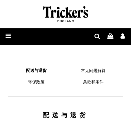
男
士
女
鞋
士
配
履
鞋
饰
履
周
配送与退货
常见问题解答
边
环保政策
条款和条件
与
鞋
配送与退货
履
护