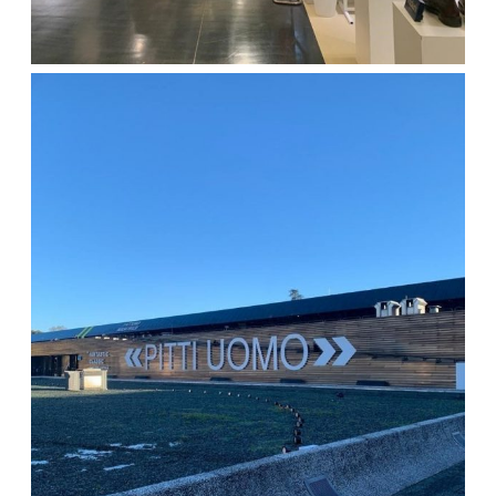
Tricker’s
解
条
声
简
答
件
明
体
繁
中
體
English
文
中
文