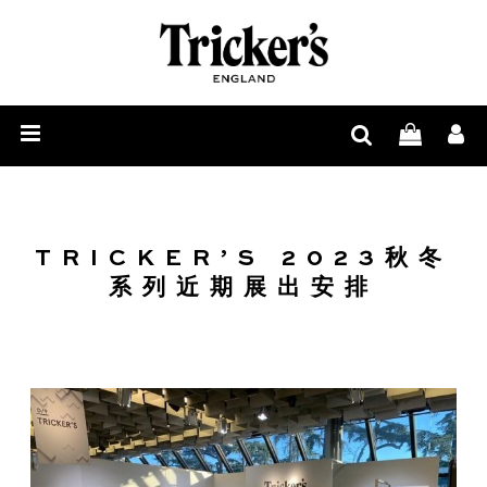
男
士
女
鞋
士
配
履
鞋
饰
履
周
TRICKER’S 2023秋冬
系列近期展出安排
边
与
鞋
履
护