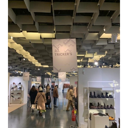
伙
定
服
伴
制
务
Tricker’s
零
西
鞋
日
售
装
履
志
商
定
在
世
制
哪
配
界
店
里
送
鞋
可
与
码
常
以
退
指
见
条
找
货
南
问
款
隐
到
题
和
私