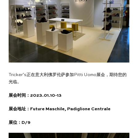
理
品
鞋
光
彩
镜
真
联
牌
265
底
面
皮
面
皮
合
故
道
尊
护
皮
护
鞋
腰
礼
事
独
享
理
清
理
蜡
带
盒
Tricker’s正在意大利佛罗伦萨参加Pitti Uomo展会，期待您的
光临。
立
服
液
洁
霜
展会时间：2023.01.10-13
工
务
液
1925
展会地址：Future Maschile, Padiglione Centrale
序
合
尊
售
展位
：D/9
作
享
后