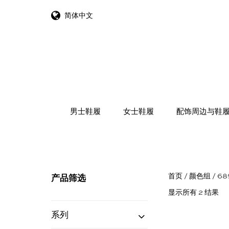
简体中文
跳转到内容
男士鞋履
女士鞋履
配饰周边与鞋
首页
/ 颜色组 / 68
产品筛选
按
显示所有 2 结果
最
系列
新
内