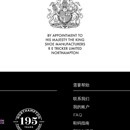
在
在
产
产
品
品
页
页
面
面
上
上
选
选
择
择
这
这
些
些
选
选
项
项
需要帮助
联系我们
我的账户
FAQ
鞋码指南