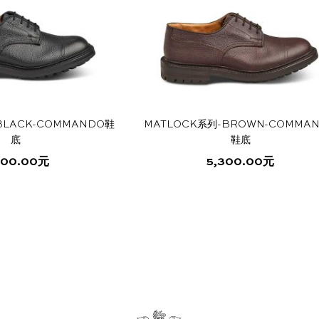
BLACK-COMMANDO鞋
MATLOCK系列-BROWN-COMMA
底
鞋底
300.00
元
5,300.00
元
本
本
产
产
品
品
有
有
多
多
种
种
变
变
体。
体。
可
可