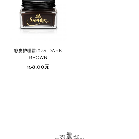
理
品
鞋
光
彩
镜
真
联
牌
265
底
面
皮
面
皮
合
彩皮护理霜1925-DARK
BROWN
故
道
尊
护
皮
护
鞋
腰
礼
158.00
元
事
独
享
理
清
理
蜡
带
盒
立
服
液
洁
霜
工
务
液
1925
序
合
尊
售
作
享
后