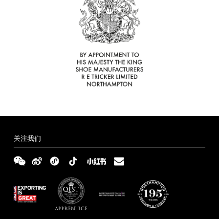
伙
定
服
伴
制
务
Tricker’s
零
西
鞋
日
售
装
履
志
商
定
在
世
制
关注我们
哪
配
界
店
里
送
鞋
可
与
码
常
以
退
指
见
条
找
货
南
问
款
隐
到
题
和
私