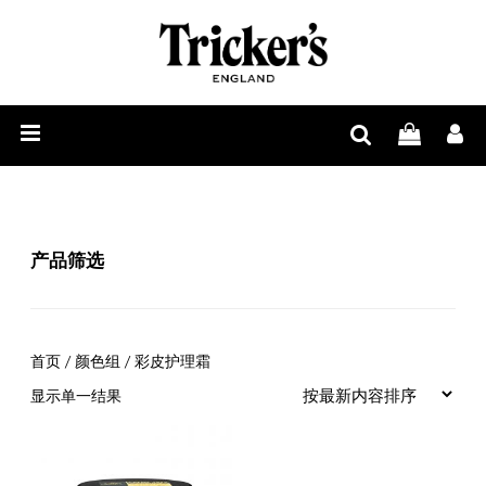
男
士
女
鞋
士
配
履
鞋
饰
履
周
产品筛选
边
与
首页
/ 颜色组 / 彩皮护理霜
鞋
显示单一结果
履
护