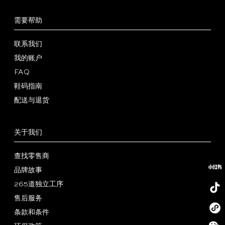
Tricker’s
解
条
声
简
需要帮助
答
件
明
体
繁
联系我们
中
體
English
我的账户
文
中
FAQ
文
鞋码指南
配送与退货
关于我们
查找零售商
品牌故事
265道独立工序
售后服务
小
条款和条件
红
抖