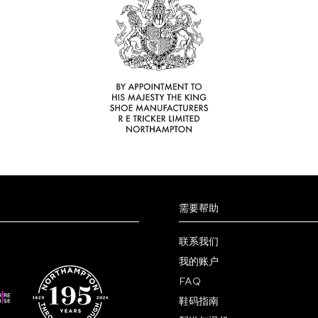
在
产
产
品
品
页
页
面
面
上
上
选
选
择
择
这
这
些
些
选
选
项
项
需要帮助
联系我们
我的账户
FAQ
鞋码指南