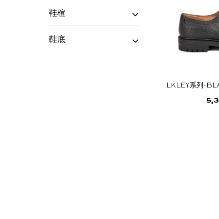
乡村漫步靴
(2)
容
鞋楦
排
4444
(2)
序
鞋底
Commando
(2)
ILKLEY系列-B
5,