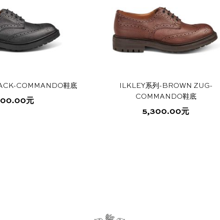
LACK-COMMANDO鞋底
ILKLEY系列-BROWN ZUG-
COMMANDO鞋底
300.00
元
5,300.00
元
本
本
产
产
品
品
有
有
多
多
种
种
变
变
体。
体。
可
可
在