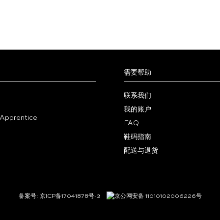
这
些
选
项
需要帮助
联系我们
我的账户
FAQ
鞋码指南
配送与退货
备案号: 京ICP备17041878号-3
京公网安备 11010102006226号