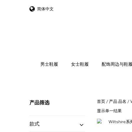
简体中文
跳转到内容
男士鞋履
女士鞋履
配饰周边与鞋
首页
/ 产品 品名 / W
产品筛选
显示单一结果
款式