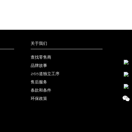
关于我们
查找零售商
品牌故事
265道独立工序
售后服务
小
条款和条件
红
抖
环保政策
书
音
微
号
信
微
小