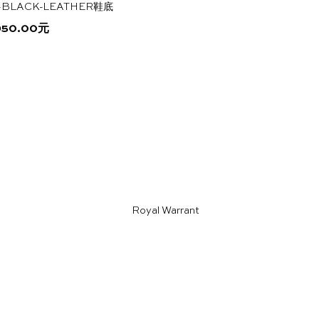
-BLACK-LEATHER鞋底
950.00
元
本
产
品
有
多
种
变
体。
可
在
产
品
页
面
上
选
择