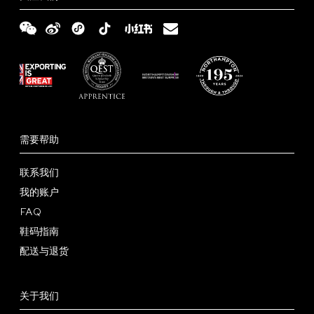
伙
定
服
伴
制
务
Tricker’s
零
西
鞋
日
售
装
需要帮助
履
志
商
定
联系我们
在
世
制
我的账户
哪
配
FAQ
界
店
里
送
鞋
鞋码指南
可
与
码
常
配送与退货
以
退
指
见
条
找
货
南
问
款
隐
关于我们
到
题
和
私