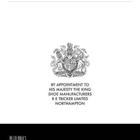
理
品
鞋
光
彩
镜
真
联
牌
265
底
面
皮
面
皮
合
故
道
尊
护
皮
护
鞋
腰
礼
事
独
享
理
清
理
蜡
带
盒
立
服
液
洁
霜
工
务
液
1925
序
合
尊
售
作
享
后
关注我们