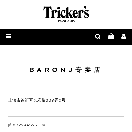
男
士
女
鞋
士
配
履
鞋
饰
履
周
BARONJ专卖店
边
与
上海市徐汇区长乐路339弄6号
鞋
履
2022-04-27
护