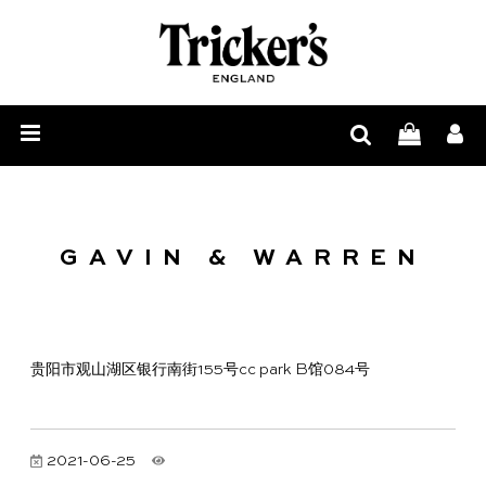
男
士
女
鞋
士
配
履
鞋
饰
履
周
GAVIN & WARREN
边
与
贵阳市观山湖区银行南街155号cc park B馆084号
鞋
履
2021-06-25
护