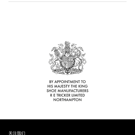
理
品
鞋
光
彩
镜
真
联
牌
265
底
面
皮
面
皮
合
故
道
尊
护
皮
护
鞋
腰
礼
事
独
享
理
清
理
蜡
带
盒
立
服
液
洁
霜
工
务
液
1925
序
合
尊
售
作
享
后
关注我们