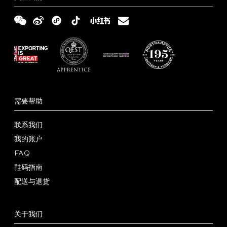
伙
定
服
伴
制
务
Tricker’s
零
西
鞋
日
售
装
需要帮助
履
志
商
定
联系我们
在
世
制
我的账户
哪
配
FAQ
界
店
里
送
鞋
鞋码指南
可
与
码
常
配送与退货
以
退
指
见
条
找
货
南
问
款
隐
关于我们
到
题
和
私