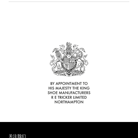
理
品
鞋
光
彩
镜
真
联
牌
265
底
面
皮
面
皮
合
故
道
尊
护
皮
护
鞋
腰
礼
事
独
享
理
清
理
蜡
带
盒
立
服
液
洁
霜
工
务
液
1925
序
合
尊
售
作
享
后
关注我们