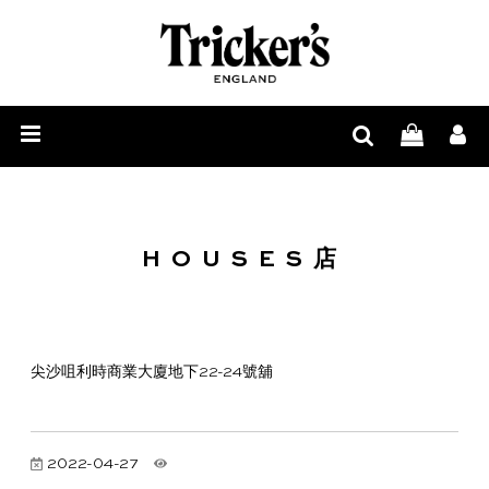
男
士
女
鞋
士
配
履
鞋
饰
履
周
HOUSES店
边
与
尖沙咀利時商業大廈地下22-24號舖
鞋
履
2022-04-27
护