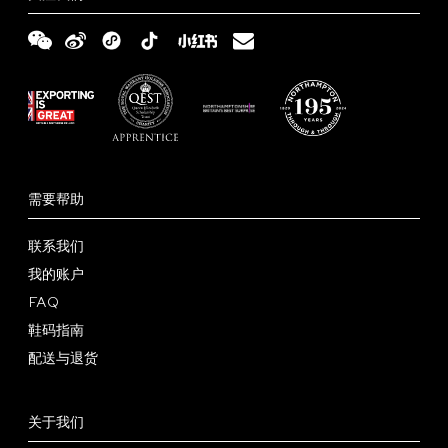
伙
定
服
伴
制
务
Tricker’s
零
西
鞋
日
售
装
需要帮助
履
志
商
定
联系我们
在
世
制
我的账户
哪
配
FAQ
界
店
里
送
鞋
鞋码指南
可
与
码
常
配送与退货
以
退
指
见
条
找
货
南
问
款
隐
关于我们
到
题
和
私