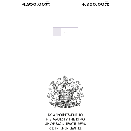
产
品
4,950.00
元
4,950.00
元
品
页
本
本
页
面
产
产
面
上
品
品
上
选
1
2
→
有
有
选
择
多
多
择
这
种
种
这
些
变
变
些
选
体。
体。
选
项
可
可
项
在
在
产
产
品
品
页
页
面
面
上
上
选
选
择
择
这
这