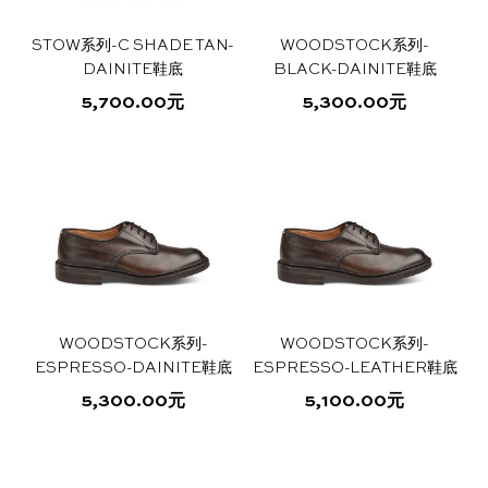
体。
体。
选
选
可
可
项
项
STOW系列-C SHADE TAN-
WOODSTOCK系列-
在
在
DAINITE鞋底
BLACK-DAINITE鞋底
产
产
5,700.00
元
5,300.00
元
品
品
本
本
页
页
产
产
面
面
品
品
上
上
有
有
选
选
多
多
择
择
种
种
这
这
变
变
些
些
体。
体。
选
选
可
可
项
项
WOODSTOCK系列-
WOODSTOCK系列-
在
在
ESPRESSO-DAINITE鞋底
ESPRESSO-LEATHER鞋底
产
产
5,300.00
元
5,100.00
元
品
品
本
本
页
页
产
产
面
面
品
品