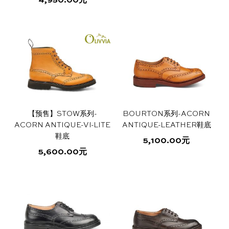
4,950.00
元
产
伙
定
服
本
品
产
有
伴
制
务
品
多
有
种
多
变
Tricker’s
零
西
种
体。
变
可
鞋
日
售
装
体。
在
可
产
履
志
商
定
【预售】STOW系列-
BOURTON系列-ACORN
在
品
ACORN ANTIQUE-VI-LITE
ANTIQUE-LEATHER鞋底
在
世
制
产
页
鞋底
5,100.00
元
哪
配
品
面
5,600.00
元
界
店
本
页
上
里
送
鞋
本
产
面
选
可
与
码
常
产
品
上
择
品
有
选
这
以
退
指
见
条
有
多
择
些
找
货
南
问
款
隐
多
种
这
选
种
到
题
和
私
变
些