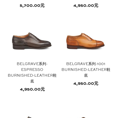
产
产
5,700.00
元
4,950.00
元
品
品
本
本
页
页
产
产
面
面
品
品
上
上
有
有
选
选
多
多
择
择
种
种
这
这
变
变
些
些
体。
体。
选
选
可
可
项
项
BELGRAVE系列-
BELGRAVE系列-1001
在
在
ESPRESSO
BURNISHED-LEATHER鞋
产
产
BURNISHED-LEATHER鞋
底
品
品
底
4,950.00
元
页
页
4,950.00
元
本
面
面
本
产
上
上
产
品
选
选
品
有
择
择
有
多
这
这