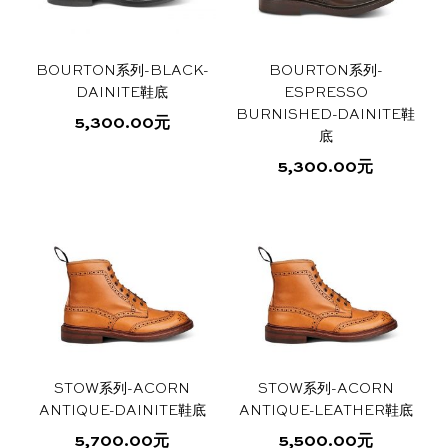
项
变
体。
选
Tricker’s
解
条
声
简
体。
可
项
答
件
明
可
体
繁
在
BOURTON系列-BLACK-
BOURTON系列-
在
产
DAINITE鞋底
ESPRESSO
中
體
English
产
品
BURNISHED-DAINITE鞋
5,300.00
元
文
中
品
页
底
本
页
面
文
5,300.00
元
产
面
上
本
品
上
选
产
有
选
择
品
多
择
这
有
种
这
些
多
变
些
选
种
体。
选
项
变
可
项
体。
在
可
产
STOW系列-ACORN
STOW系列-ACORN
在
品
ANTIQUE-DAINITE鞋底
ANTIQUE-LEATHER鞋底
产
页
5,700.00
元
5,500.00
元