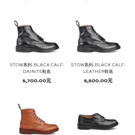
品
面
本
本
页
上
产
产
面
选
品
品
上
择
有
有
选
这
多
多
择
些
种
种
这
选
变
变
些
项
体。
体。
选
可
可
项
STOW系列-BLACK CALF-
STOW系列-BLACK CALF-
在
在
DAINITE鞋底
LEATHER鞋底
产
产
5,700.00
元
5,500.00
元
品
品
本
本
页
页
产
产
面
面
品
品
上
上
有
有
选
选
多
多
择
择
种
种
这
这
变
变
些
些