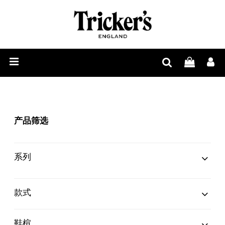
男
士
女
鞋
士
配
履
鞋
饰
履
周
产品筛选
边
系列
与
Belgrave系列
(3)
Bourton系列
(3)
Burford系列
(4)
Chelsea Tassel Loafer系列
(1)
Grassmere系列
(2)
Henry系列
(2)
Ilkley系列
(2)
James系列
(4)
Kensington系列
(2)
Keswick系列
(1)
Lambourn系列
(2)
Malton系列
(1)
Matlock系列
(2)
Mayfair系列
(3)
鞋
Regent系列
(2)
Stow系列
(6)
Wiltshire系列
(1)
Woodstock系列
(4)
款式
履
乐福鞋
(5)
乡村漫步靴
(16)
乡村漫步鞋
(3)
僧侣鞋
(3)
切尔西靴
(2)
商人靴
(2)
带趾帽牛津鞋
(7)
德比鞋
(7)
护
鞋楦