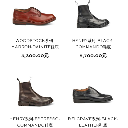
上
上
有
有
选
选
多
多
择
择
种
种
这
这
变
变
些
些
体。
体。
选
选
可
可
项
项
WOODSTOCK系列-
HENRY系列-BLACK-
在
在
MARRON-DAINITE鞋底
COMMANDO鞋底
产
产
5,300.00
元
5,700.00
元
品
品
本
本
页
页
产
产
面
面
品
品
上
上
有
有
选
选
多
多
择
择
种
种
这
这
变
变
些
些
体。
体。
选
选
可
可
项
项
HENRY系列-ESPRESSO-
BELGRAVE系列-BLACK-
在
在
COMMANDO鞋底
LEATHER鞋底