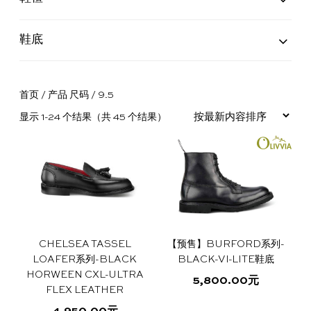
11659
(1)
2161
(2)
4444
(8)
4497S
(19)
4537
(10)
5067/1
(1)
W2298
(4)
理
鞋底
Commando
(10)
Dainite
(11)
Leather
(6)
Single Leather
(15)
Ultraflex Leather
(1)
Vi-Lite
(2)
品
鞋
光
彩
镜
真
联
首页
/ 产品 尺码 / 9.5
牌
265
底
面
皮
面
皮
合
按
显示 1-24 个结果（共 45 个结果）
故
道
尊
护
皮
护
鞋
腰
礼
最
新
事
独
享
理
清
理
蜡
带
盒
内
容
立
服
液
洁
霜
排
序
工
务
液
1925
CHELSEA TASSEL
【预售】BURFORD系列-
序
LOAFER系列-BLACK
BLACK-VI-LITE鞋底
合
尊
售
HORWEEN CXL-ULTRA
5,800.00
元
FLEX LEATHER
作
享
后
本