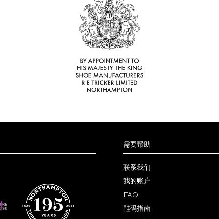
在
在
产
产
品
品
页
页
面
面
上
上
选
选
择
择
这
这
些
些
选
选
项
项
需要帮助
联系我们
我的账户
FAQ
鞋码指南