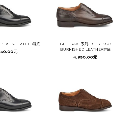
-BLACK-LEATHER鞋底
BELGRAVE系列-ESPRESSO
BURNISHED-LEATHER鞋底
950.00
元
4,950.00
元
本
本
产
产
品
品
有
有
多
多
种
种
变
变
体。
体。
可
可
在