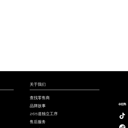
在
产
品
页
面
上
选
择
这
些
选
项
关于我们
查找零售商
品牌故事
265道独立工序
售后服务
小