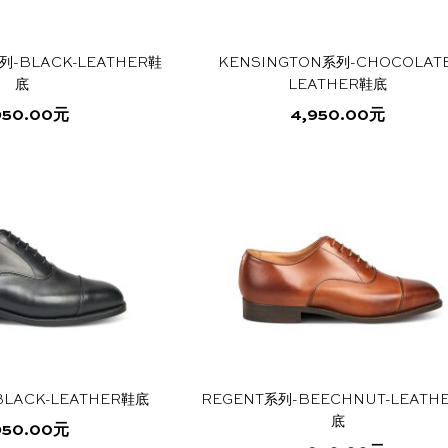
在
产
产
品
列-BLACK-LEATHER鞋
KENSINGTON系列-CHOCOLATE
品
页
底
LEATHER鞋底
页
面
面
上
950.00
元
4,950.00
元
上
选
本
本
选
择
产
产
择
这
品
品
这
些
有
有
些
选
多
多
选
项
种
种
项
变
变
体。
体。
可
可
在
在
产
产
BLACK-LEATHER鞋底
REGENT系列-BEECHNUT-LEATH
品
品
底
页
页
950.00
元
面
面