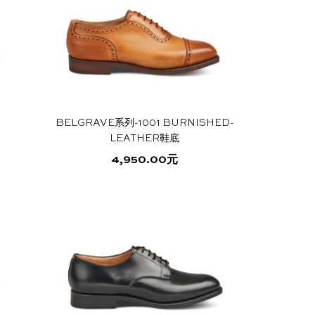
BELGRAVE系列-1001 BURNISHED-
LEATHER鞋底
4,950.00
元
本
产
品
有
多
种
变
体。
可