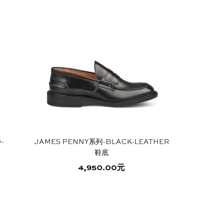
上
本
选
产
择
品
这
有
些
多
选
种
项
变
体。
可
在
产
品
-
JAMES PENNY系列-BLACK-LEATHER
页
鞋底
面
上
4,950.00
元
选
本
择
产
这
品
些
有