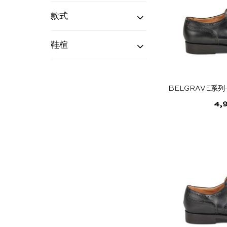
Belgrave系列
(3)
James系列
(4)
Kensington系列
(2)
Mayfair系列
(3)
Regent系列
(2)
Wiltshire系列
(1)
容
款式
排
乐福鞋
(4)
僧侣鞋
(3)
带趾帽牛津鞋
(7)
德比鞋
(1)
序
鞋楦
4537
(10)
5067/1
(1)
W2298
(4)
BELGRAVE系列
4,