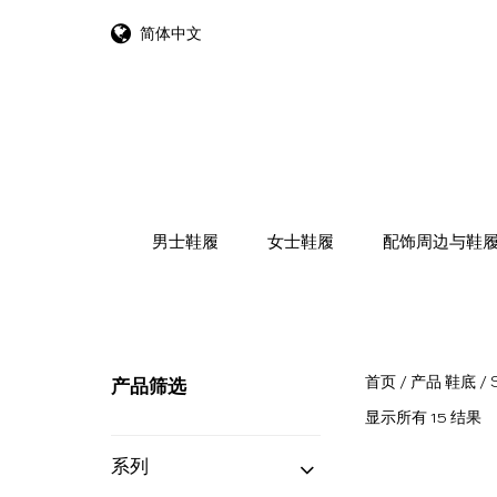
简体中文
跳转到内容
男士鞋履
女士鞋履
配饰周边与鞋
首页
/ 产品 鞋底 / S
产品筛选
按
显示所有 15 结果
最
系列
新
内