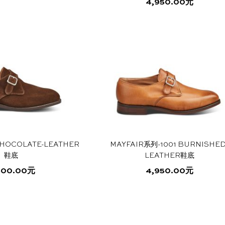
4,950.00
元
本
上
上
本
产
选
选
产
品
择
择
品
有
这
这
有
多
些
些
多
种
选
选
种
变
项
项
变
体。
体。
可
可
在
在
产
产
品
HOCOLATE-LEATHER
MAYFAIR系列-1001 BURNISHED
品
页
鞋底
LEATHER鞋底
页
面
面
上
800.00
元
4,950.00
元
上
选
本
本
选
择
产
产
择
这
品
品
这
些
有
有