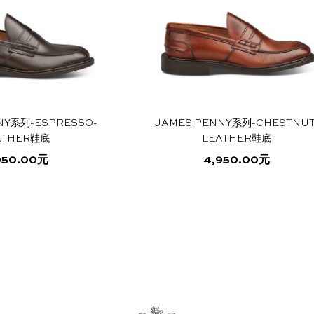
些
选
多
多
选
项
种
种
项
变
变
体。
体。
可
可
在
在
产
产
NY系列-ESPRESSO-
JAMES PENNY系列-CHESTNUT
品
品
ATHER鞋底
LEATHER鞋底
页
页
面
面
950.00
元
4,950.00
元
上
上
本
本
选
选
产
产
择
择
品
品
这
这
有
有
些
些
多
多
选
选
种
种
项
项
变
变
体。
体。
可
可