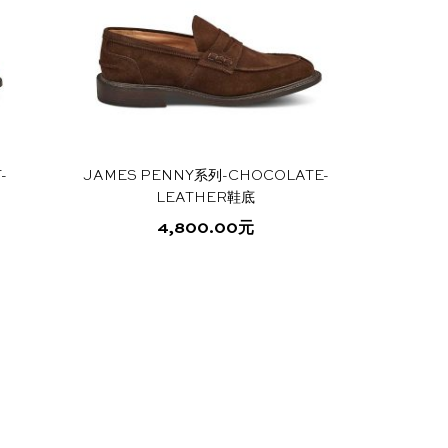
选
多
项
种
变
体。
可
在
产
-
JAMES PENNY系列-CHOCOLATE-
品
LEATHER鞋底
页
面
4,800.00
元
上
本
选
产
择
品
这
有
些
多
选
种
项
变
体。
可