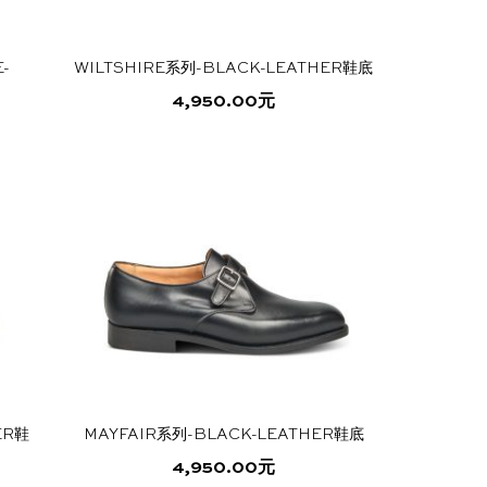
在
产
-
WILTSHIRE系列-BLACK-LEATHER鞋底
品
页
4,950.00
元
面
本
上
产
选
品
择
有
这
多
些
种
选
变
项
体。
可
在
产
品
ER鞋
MAYFAIR系列-BLACK-LEATHER鞋底
页
面
4,950.00
元