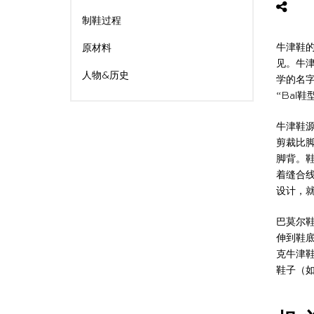
制鞋过程
牛津鞋的
原材料
见。牛津
人物&历史
学的名
“Bal鞋
牛津鞋源
剪裁比
脚背。
着缝合
设计，
巴莫尔
伸到鞋底
克牛津鞋
鞋子（