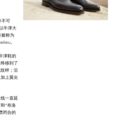
并不可
鞋以牛津大
鞋被称为
lieu。
。牛津鞋的
最终移到了
克纹样；沿
上加上翼尖
缝线一直延
和“布洛
襟闭合的