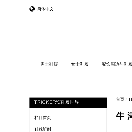
简体中文
跳转到内容
男士鞋履
女士鞋履
配饰周边与鞋
首页
/
T
TRICKER'S鞋履世界
牛
栏目首页
鞋靴解剖