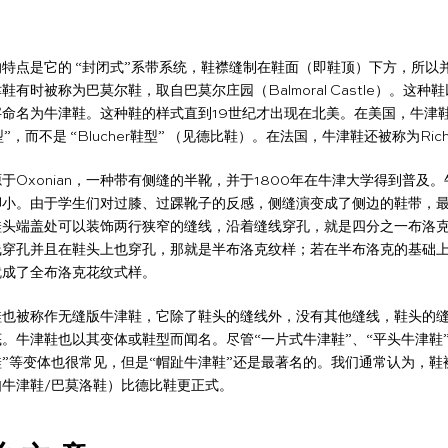
特点是它的 “封闭式”系带系统，鞋襟缝制在鞋面（即鞋顶）下方，所以
鞋有时被称为巴莫尔鞋，取自巴莫尔庄园（Balmoral Castle）。这种
字命名为牛津鞋。这种鞋的样式直到19世纪才出现在北美。在美国，牛津
型”，而不是 “Blucher鞋型” （见德比鞋）。在法国，牛津鞋还被称为Riche
于Oxonian，一种带有侧缝的半靴，并于1800年在牛津大学得到普及
脚小。由于学生们对过膝、过踝靴子的反感，侧缝演变成了侧边的鞋带，
鞋头端盖处可以装饰两行狭窄的缝线，沿着缝线穿孔，就是四分之一布洛
线穿孔并且在鞋头上也穿孔，那就是半布洛克纹样；若在半布洛克的基础
就成了全布洛克花纹式样。
鞋也被称作无缝版牛津鞋，它除了鞋头的缝线外，没有其他缝线，鞋头的
。牛津鞋也以其变体或鞋型而闻名。尽管“一片式牛津鞋”、“平头牛津鞋”
”等变体也很常见，但是“帽趾牛津鞋”还是最著名的。我们通常认为，鞋
如牛津鞋/巴莫洛鞋）比德比鞋更正式。