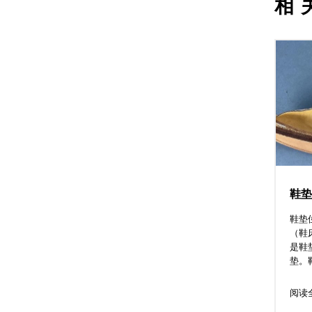
相
鞋垫
鞋垫
（鞋
是鞋
垫。鞋
阅读