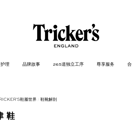
履护理
品牌故事
265道独立工序
尊享服务
合
RICKER'S鞋履世界
/
鞋靴解剖
津鞋