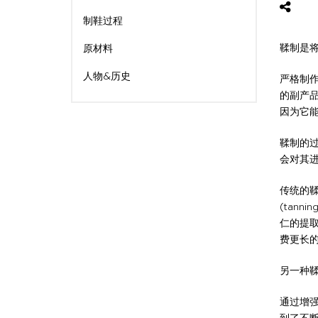
制鞋过程
鞣制是
原材料
人物&历史
严格制
的副产
因为它
鞣制的
会对其
传统的鞣
(tan
仁的提
费更长
另一种鞣
通过增