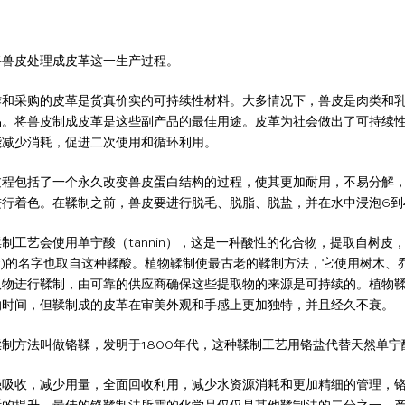
将兽皮处理成皮革这一生产过程。
作和采购的皮革是货真价实的可持续性材料。大多情况下，兽皮是肉类和
品。将兽皮制成皮革是这些副产品的最佳用途。皮革为社会做出了可持续
能减少消耗，促进二次使用和循环利用。
过程包括了一个永久改变兽皮蛋白结构的过程，使其更加耐用，不易分解
进行着色。在鞣制之前，兽皮要进行脱毛、脱脂、脱盐，并在水中浸泡6到
制工艺会使用单宁酸（tannin），这是一种酸性的化合物，提取自树皮
ning)的名字也取自这种鞣酸。植物鞣制使最古老的鞣制方法，它使用树木、
取物进行鞣制，由可靠的供应商确保这些提取物的来源是可持续的。植物
的时间，但鞣制成的皮革在审美外观和手感上更加独特，并且经久不衰。
制方法叫做铬鞣，发明于1800年代，这种鞣制工艺用铬盐代替天然单宁
强吸收，减少用量，全面回收利用，减少水资源消耗和更加精细的管理，