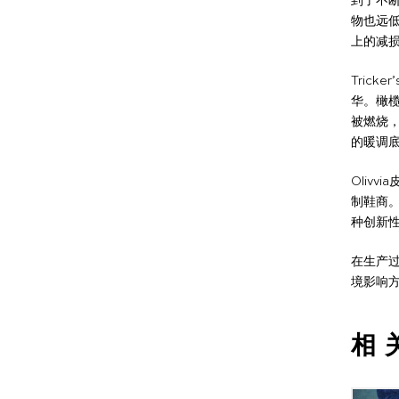
到了不
物也远
上的减
Tric
华。橄
被燃烧
的暖调
Olivv
制鞋商。
种创新
在生产
境影响
相