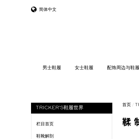
简体中文
跳转到内容
男士鞋履
女士鞋履
配饰周边与鞋
首页
/
T
TRICKER'S鞋履世界
鞣
栏目首页
鞋靴解剖