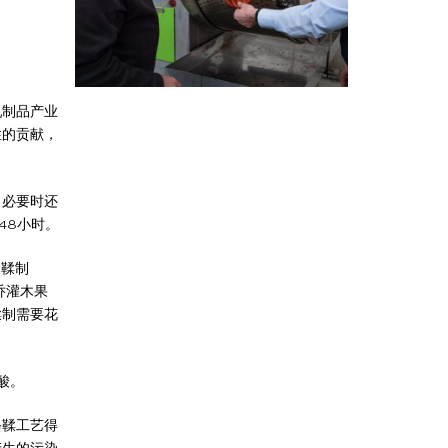
乳制品产业
性的贡献，
，必要时还
48小时。
，鞣制
乔灌木果
鞣制需要花
酸。
铬鞣工艺得