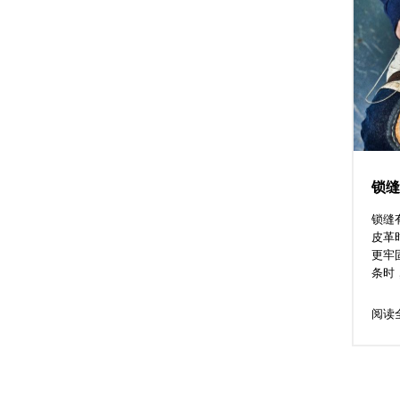
锁缝
锁缝
皮革
更牢
条时，
阅读