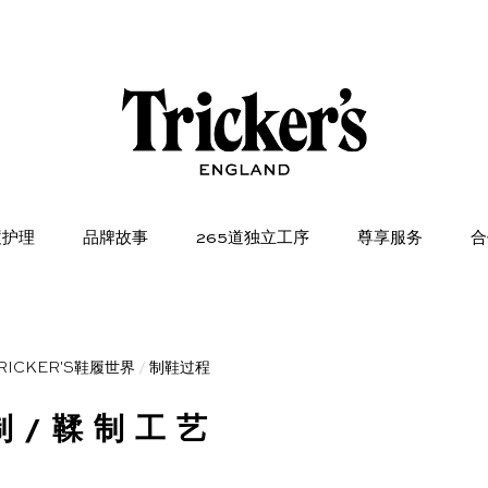
履护理
品牌故事
265道独立工序
尊享服务
合
RICKER'S鞋履世界
/
制鞋过程
制/鞣制工艺