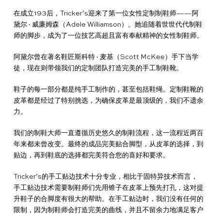
人物&历史
在成立193后，Tricker’s迎来了第一位女性定制制鞋师——阿
理
黛尔·威廉姆森（Adele Williamson）。她追随着世世代代制鞋
师的脚步，成为了一位技艺高超且富有奉献精神的女性制鞋师。
品
鞋
光
彩
镜
真
联
阿黛尔曾在著名鞋匠斯科特·麦基（Scott McKee）手下当学
徒，现在则带领我们的定制团队打造完美的手工制鞋靴。
牌
265
底
面
皮
面
皮
合
鞋子的每一部分都是纯手工制作的，甚至包括鞋绳。定制鞋靴的
故
道
尊
护
皮
护
鞋
腰
礼
皮革都是经过了特别挑选，为确保皮革是最顶级的，我们不遗余
力。
事
独
享
理
清
理
蜡
带
盒
立
服
液
洁
霜
我们的制鞋大师一直遵循历史悠久的制鞋流程，这一流程近两百
年来都未曾改变。最终的成品完美贴合脚型，从皮革的选择，到
工
务
液
1925
贴边，再到鞋底的选择都完美符合您的喜好和要求。
序
Tricker’s的手工贴边技术十分专业，相比于固特异技术而言，
合
尊
售
手工贴边技术需要制鞋师们先用锥子在皮革上预先打孔，这对提
升鞋子的合脚度有很大的帮助。在手工贴边时，我们没有任何的
作
享
后
限制，因为制鞋师会打造完美的曲线，并且不留余力地满足客户