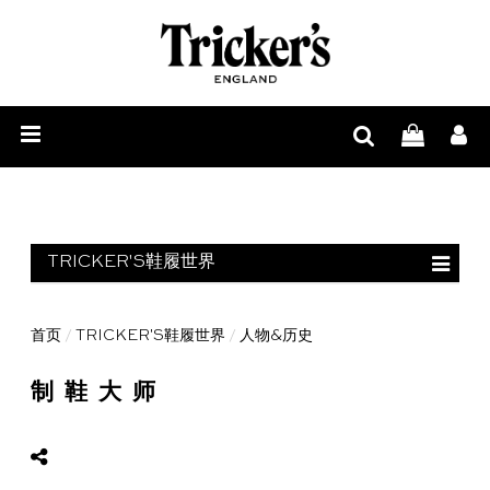
男
士
女
鞋
士
配
履
鞋
饰
履
周
TRICKER'S鞋履世界
边
栏目首页
首页
/
TRICKER'S鞋履世界
/
人物&历史
与
鞋靴解剖
制鞋大师
鞋
制鞋过程
履
原材料
护