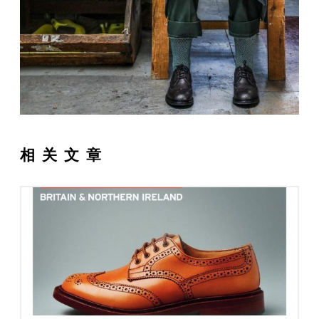
Tricker’s
解
条
声
简
答
件
明
体
繁
中
體
English
文
中
文
相关文章