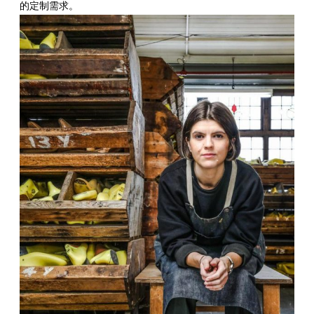
的定制需求。
伙
定
服
伴
制
务
Tricker’s
零
西
鞋
日
售
装
履
志
商
定
在
世
制
哪
配
界
店
里
送
鞋
可
与
码
常
以
退
指
见
条
找
货
南
问
款
隐
到
题
和
私