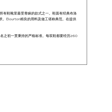
r’s所有鞋靴里最受青睐的款式之一。鞋面有经典布洛
Bourton精良的用料及做工堪称典范。在提供
r’s成名之初一贯秉持的严格标准。每双鞋都要经历260