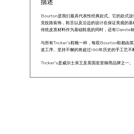
描述
Bourton是我们最具代表性经典款式。它的款式
克纹路装饰，鞋舌以及沿边的设计在保证美观的基础
传统皮质材料作为基础鞋底的同时，还有Dainit
与所有Tricker’s鞋靴一样，每双Bourton
道工序。坚持不懈的将超过190年历史的手工艺
Tricker’s是威尔士亲王及英国皇室御用品牌之一。