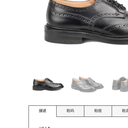
描述
鞋码
鞋楦
鞋