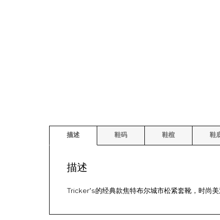
描述
鞋码
鞋楦
鞋
描述
Tricker’s的经典款焦特布尔城市松紧套靴