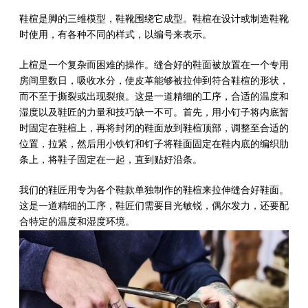
人物&历史
鞋楦是脚的三维模型，鞋靴围绕它成型。鞋楦在设计或制造鞋靴
理
时使用，有各种不同的样式，以编号来表示。
上楦是一个复杂而困难的操作。缝合好的鞋面被放置在一个专用
品
鞋
光
彩
镜
真
联
房间里数日，吸收水分，使皮革能够被拉伸到符合鞋楦的形状，
而不至于撕裂或出现裂痕。这是一道精细的工序，合适的温度和
牌
265
底
面
皮
面
皮
合
湿度以及鞋匠的力量和技巧缺一不可。首先，用小钉子将内底暂
时固定在鞋楦上，再将封闭的鞋面放到鞋楦顶部，调整至合适的
故
道
尊
护
皮
护
鞋
腰
礼
位置，拉紧，然后用小铁钉和钉子将鞋面固定在鞋内底的编织肋
事
独
享
理
清
理
蜡
带
盒
条上，将鞋子固定在一起，直到贴好沿条。
立
服
液
洁
霜
我们的鞋匠用专为各个鞋款单独制作的鞋楦来拉伸缝合好鞋面。
这是一道精细的工序，鞋匠们需要目光敏锐，偶尔发力，还要配
工
务
液
1925
合特定的温度和湿度环境。
序
合
尊
售
作
享
后