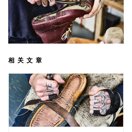
伙
定
服
伴
制
务
Tricker’s
零
西
鞋
日
售
装
相关文章
履
志
商
定
在
世
制
哪
配
界
店
里
送
鞋
可
与
码
常
以
退
指
见
条
找
货
南
问
款
隐
到
题
和
私