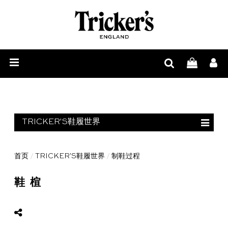
男
士
女
鞋
士
配
履
鞋
饰
履
周
TRICKER'S鞋履世界
边
栏目首页
首页
/
TRICKER'S鞋履世界
/
制鞋过程
与
鞋靴解剖
鞋楦
鞋
制鞋过程
履
原材料
护