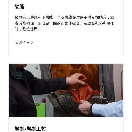
锁缝
Tricker’s
解
条
声
简
锁缝有上层线和下层线，当双层线穿过皮革时互相结合，或
答
件
明
体
繁
者说是锁住，形成更牢固的的整体缝合。在缝合鞋垫和沿条
中
體
English
时，往往使用...
文
中
阅读全文
文
鞣制/鞣制工艺